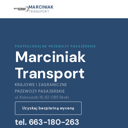
MARCINIAK
TRANSPORT
PROFESJONALNE PRZEWOZY PASAŻERSKIE
Marciniak
Transport
KRAJOWE I ZAGRANICZNE
PRZEWOZY PASAŻERSKIE
ul. Kościuszki 16, 62-085 Skoki
Uzyskaj bezpłatną wycenę
tel. 663-180-263