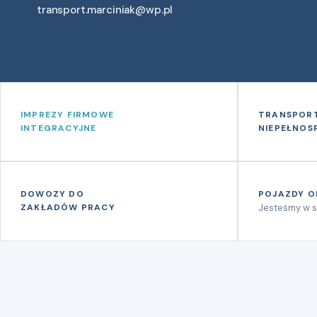
transport.marciniak@wp.pl
IMPREZY FIRMOWE
TRANSPOR
INTEGRACYJNE
NIEPEŁNO
DOWOZY DO
POJAZDY O
ZAKŁADÓW PRACY
Jesteśmy w s