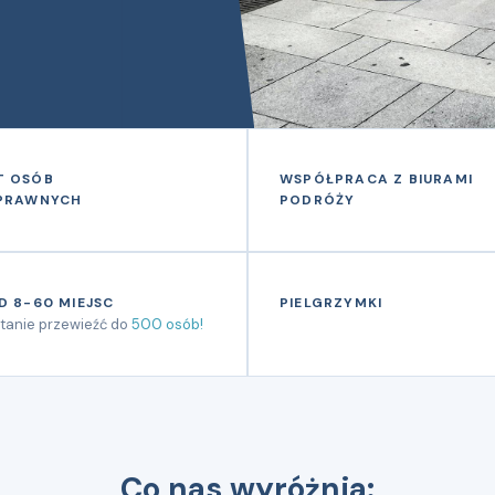
T OSÓB
WSPÓŁPRACA Z BIURAMI
SPRAWNYCH
PODRÓŻY
D 8-60 MIEJSC
PIELGRZYMKI
tanie przewieźć do
500 osób!
Co nas wyróżnia: